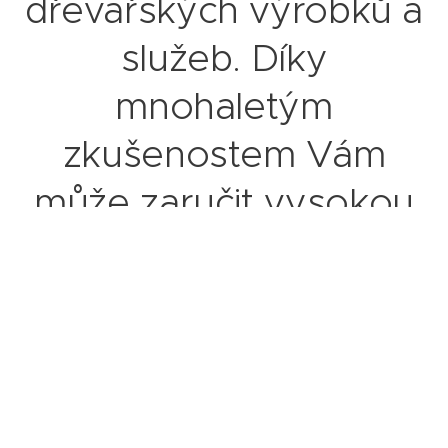
dřevařských výrobků a
služeb. Díky
mnohaletým
zkušenostem Vám
může zaručit vysokou
jakost a spolehlivost
vyráběného zboží a
prací.