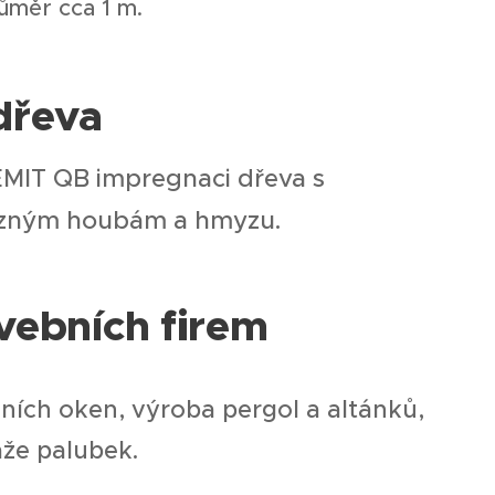
ůměr cca 1 m.
dřeva
IT QB impregnaci dřeva s
azným houbám a hmyzu.
avebních firem
ních oken, výroba pergol a altánků,
že palubek.