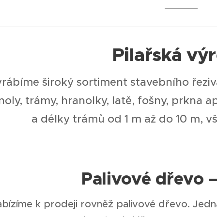
Pilařská vý
rábíme široký sortiment stavebního řeziva
noly, trámy, hranolky, latě, fošny, prkna 
a délky trámů od 1 m až do 10 m, vš
Palivové dřevo 
bízíme k prodeji rovněž palivové dřevo. Jedná 