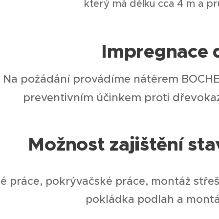
který má délku cca 4 m a pr
Impregnace 
Na požádání provádíme nátěrem BOCHEM
preventivním účinkem proti dřevok
Možnost zajištění st
é práce, pokrývačské práce, montáž střeš
pokládka podlah a montá